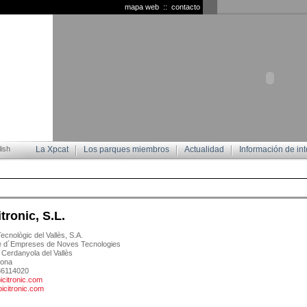
mapa web
::
contacto
ish
La Xpcat
Los parques miembros
Actualidad
Información de int
itronic, S.L.
ecnològic del Vallès, S.A.
e d´Empreses de Noves Tecnologies
Cerdanyola del Vallès
lona
686114020
citronic.com
icitronic.com