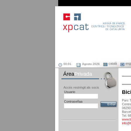
català
engl
Agosto 2026
Área
Privada
Accés restringit als socis
Bic
Usuario
Parc T
Contraseñaa
Centr
08290 
Barce
Tel. 
www.bi
info@b