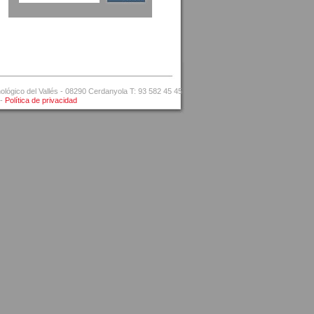
ógico del Vallés - 08290 Cerdanyola T: 93 582 45 45
-
Política de privacidad