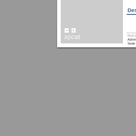
De
Red d
Admin
Sede 