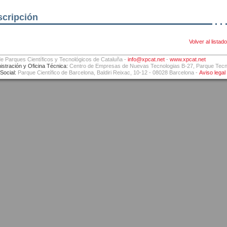
scripción
Volver al listado
e Parques Científicos y Tecnológicos de Cataluña -
info@xpcat.net
-
www.xpcat.net
istración y Oficina Técnica:
Centro de Empresas de Nuevas Tecnologias B-27, Parque Tecnol
Social:
Parque Científico de Barcelona, Baldiri Reixac, 10-12 - 08028 Barcelona -
Aviso legal