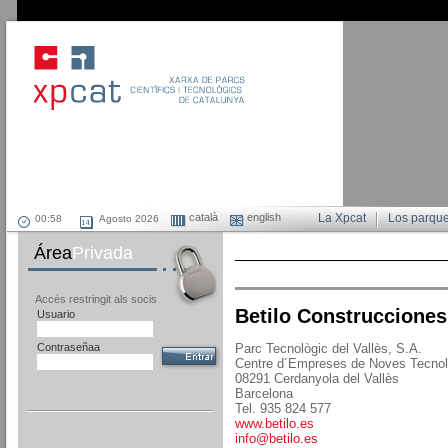
català
english
La Xpcat
Los parqu
Agosto 2026
Área
Privada
Accés restringit als socis
Betilo Construcciones
Usuario
Contraseñaa
Parc Tecnològic del Vallès, S.A.
Centre d´Empreses de Noves Tecnol
08291 Cerdanyola del Vallès
Barcelona
Tel. 935 824 577
www.betilo.es
info@betilo.es