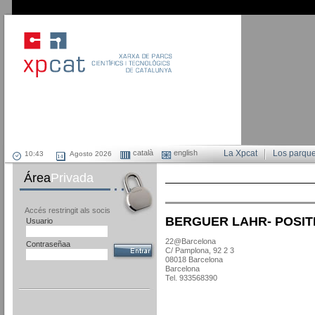
català
english
La Xpcat
Los parqu
Agosto 2026
Área
Privada
Accés restringit als socis
BERGUER LAHR- POSIT
Usuario
22@Barcelona
Contraseñaa
C/ Pamplona, 92 2 3
08018 Barcelona
Barcelona
Tel. 933568390