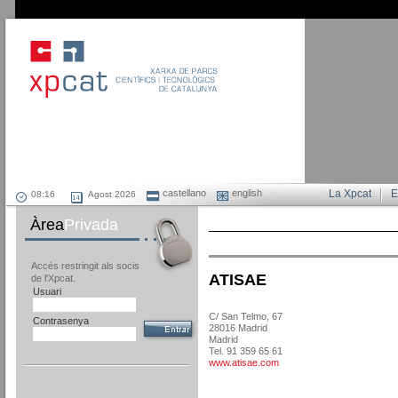
castellano
english
La Xpcat
E
Agost 2026
Àrea
Privada
Accés restringit als socis
ATISAE
de l'Xpcat.
Usuari
C/ San Telmo, 67
Contrasenya
28016 Madrid
Madrid
Tel. 91 359 65 61
www.atisae.com