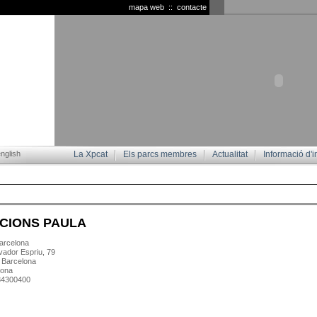
mapa web
::
contacte
nglish
La Xpcat
Els parcs membres
Actualitat
Informació d'i
ICIONS PAULA
rcelona
vador Espriu, 79
 Barcelona
lona
934300400