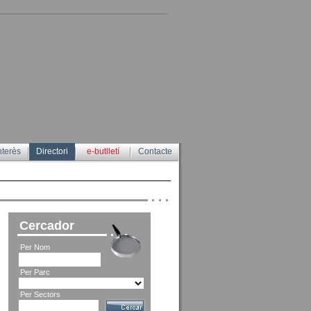
nterès
Directori
e-butlletí
Contacte
Cercador
Per Nom
Per Parc
Per Sectors