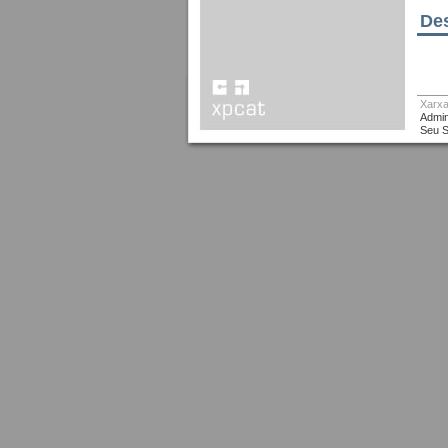
Des
Xarxa
Admin
Seu S