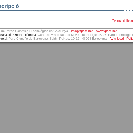
cripció
Tornar al llistat
 de Parcs Científics i Tecnològics de Catalunya -
info@xpcat.net
-
www.xpcat.net
istració i Oficina Tècnica:
Centre d'Empreses de Noves Tecnologies B-27, Parc Tecnològic de
ocial:
Parc Científic de Barcelona, Baldiri Reixac, 10-12 - 08028 Barcelona -
Avís legal
-
Polí