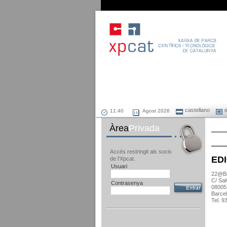
castellano
e
Agost 2026
Àrea
Privada
Accés restringit als socis
ED
de l'Xpcat.
Usuari
22@Ba
C/ Sal
Contrasenya
08005
Barce
Tel. 