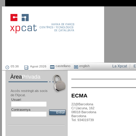
castellano
english
La Xpcat
E
Agost 2026
Àrea
Privada
Accés restringit als socis
ECMA
de l'Xpcat.
Usuari
22@Barcelona
C/ Llacuna, 162
Contrasenya
08018 Barcelona
Barcelona
Tel. 934019739