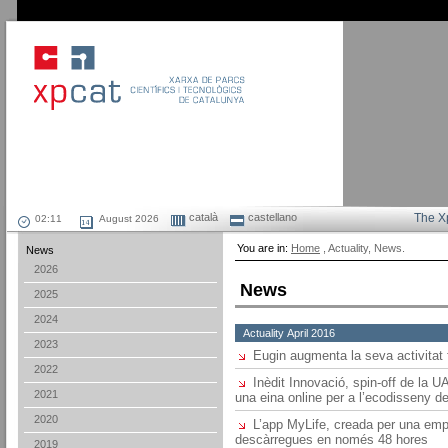
català
castellano
The X
August 2026
You are in:
Home
, Actuality, News.
News
2026
News
2025
2024
Actuality April 2016
2023
Eugin augmenta la seva activitat 
2022
Inèdit Innovació, spin-off de la 
2021
una eina online per a l’ecodisseny de
2020
L’app MyLife, creada per una em
descàrregues en només 48 hores
2019