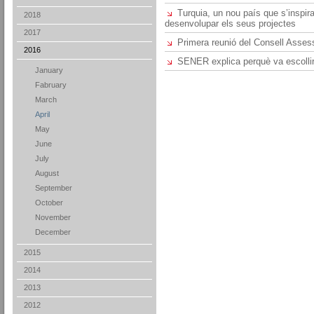
Turquia, un nou país que s’inspi
2018
desenvolupar els seus projectes
2017
Primera reunió del Consell Asses
2016
SENER explica perquè va escollir
January
Fabruary
March
April
May
June
July
August
September
October
November
December
2015
2014
2013
2012