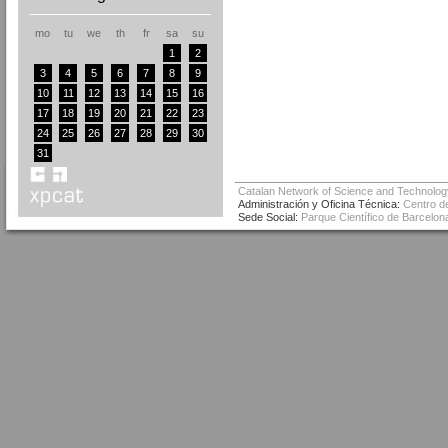
mo
tu
we
th
fr
sa
su
1
2
3
4
5
6
7
8
9
10
11
12
13
14
15
16
17
18
19
20
21
22
23
24
25
26
27
28
29
30
31
Catalan Network of Science and Technolog
Administración y Oficina Técnica:
Centro de
Sede Social:
Parque Científico de Barcelona