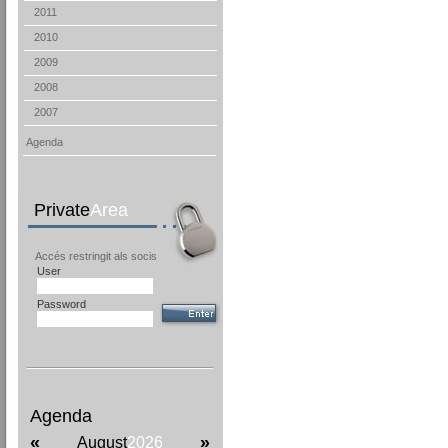
2011
2010
2009
2008
2007
Agenda
Private
Area
Accés restringit als socis
User
Password
Agenda
«
»
August
2026