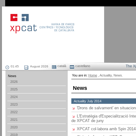
català
castellano
The X
August 2026
You are in:
Home
, Actuality, News.
News
2026
News
2025
2024
Actuality July 2014
2023
'Drons de salvament' en situaci
2022
L'Estratègia d'Especialització Inte
2021
de XPCAT de juny
2020
XPCAT col·labora amb Spin 2014, 
2019