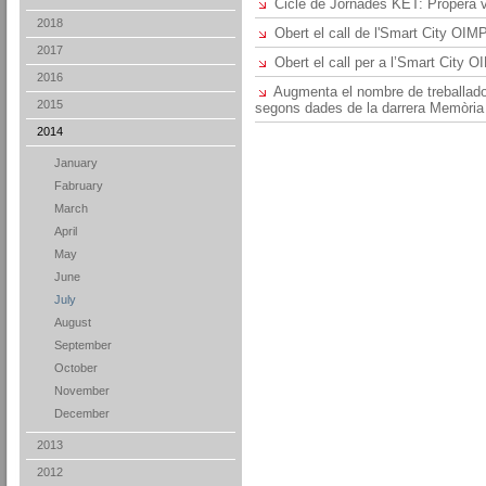
Cicle de Jornades KET: Propera v
2018
Obert el call de l'Smart City OIM
2017
Obert el call per a l’Smart City 
2016
Augmenta el nombre de treballador
2015
segons dades de la darrera Memòri
2014
January
Fabruary
March
April
May
June
July
August
September
October
November
December
2013
2012