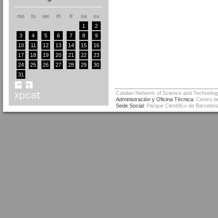
mo
tu
we
th
fr
sa
su
1
2
3
4
5
6
7
8
9
10
11
12
13
14
15
16
17
18
19
20
21
22
23
24
25
26
27
28
29
30
31
Catalan Network of Science and Technolog
Administración y Oficina Técnica:
Centro de
Sede Social:
Parque Científico de Barcelona