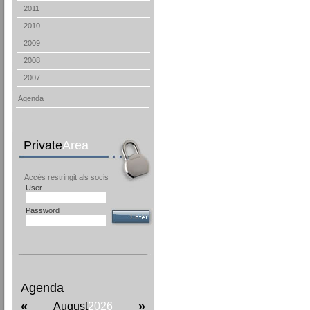
2011
2010
2009
2008
2007
Agenda
Private
Area
Accés restringit als socis
User
Password
Agenda
«
»
August
2026