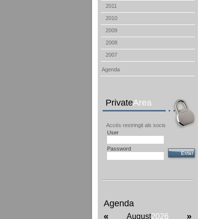
2011
2010
2009
2008
2007
Agenda
Private
Area
Accés restringit als socis
User
Password
Agenda
«
»
August
2026