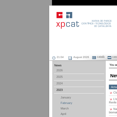
català
cast
August 2026
You ar
News
2026
Ne
2025
2024
Actu
2023
Cl
January
L'
Renfe
Fabruary
March
Na
biomat
April