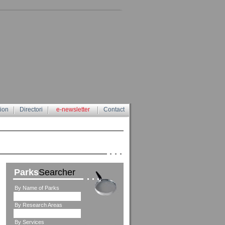
tion
Directori
e-newsletter
Contact
Parks
Searcher
By Name of Parks
By Research Areas
By Services