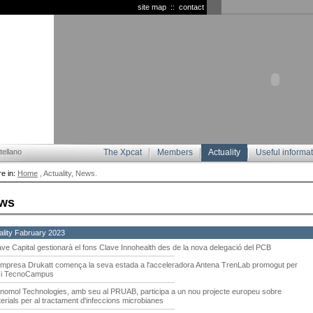
site map
::
contact
ellano
The Xpcat
Members
Actuality
Useful informa
e in:
Home
, Actuality, News.
ws
ality Fabruary 2023
ave Capital gestionarà el fons Clave Innohealth des de la nova delegació del PCB
empresa Drukatt comença la seva estada a l'acceleradora Antena TrenLab promogut per
 i TecnoCampus
nomol Technologies, amb seu al PRUAB, participa a un nou projecte europeu sobre
erials per al tractament d'infeccions microbianes