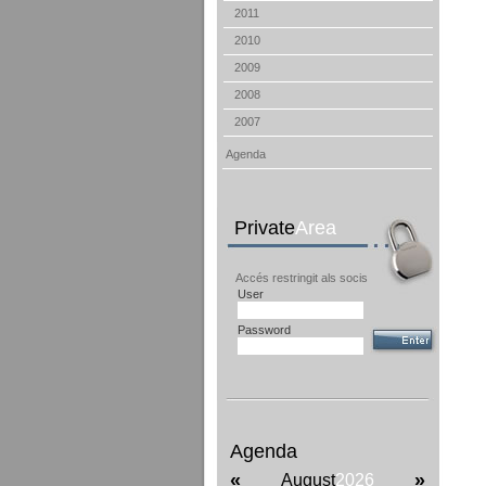
2011
2010
2009
2008
2007
Agenda
Private
Area
Accés restringit als socis
User
Password
Agenda
«
»
August
2026