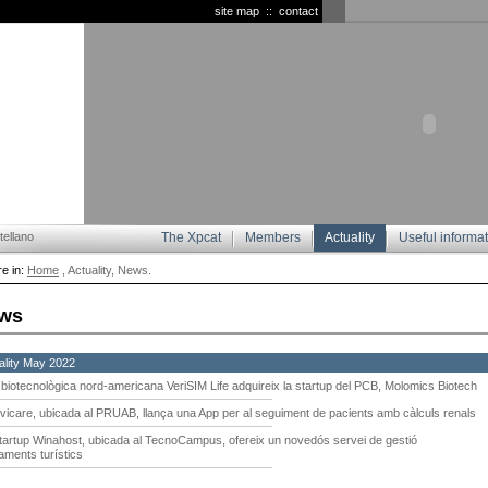
site map
::
contact
ellano
The Xpcat
Members
Actuality
Useful informa
e in:
Home
, Actuality, News.
ws
ality May 2022
 biotecnològica nord-americana VeriSIM Life adquireix la startup del PCB, Molomics Biotech
vicare, ubicada al PRUAB, llança una App per al seguiment de pacients amb càlculs renals
startup Winahost, ubicada al TecnoCampus, ofereix un novedós servei de gestió
tjaments turístics