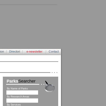
tion
Directori
e-newsletter
Contact
Parks
Searcher
By Name of Parks
By Research Areas
By Services