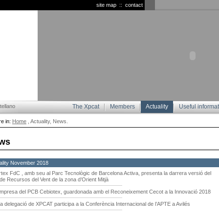
site map
::
contact
ellano
The Xpcat
Members
Actuality
Useful informa
e in:
Home
, Actuality, News.
ws
ality November 2018
rtex FdC , amb seu al Parc Tecnològic de Barcelona Activa, presenta la darrera versió del
e Recursos del Vent de la zona d’Orient Mitjà
empresa del PCB Cebiotex, guardonada amb el Reconeixement Cecot a la Innovació 2018
a delegació de XPCAT participa a la Conferència Internacional de l’APTE a Avilés