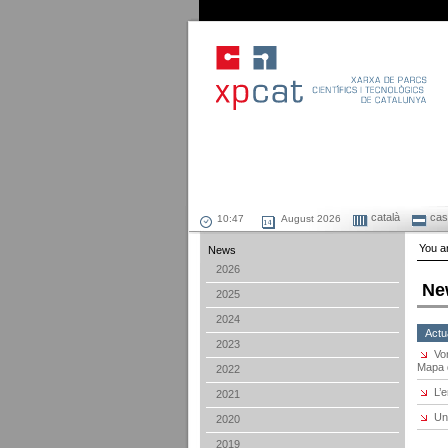
català
cast
August 2026
You ar
News
2026
Ne
2025
2024
Actu
2023
Vo
Mapa d
2022
L’
2021
Un
2020
2019