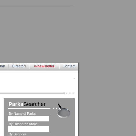
tion
Directori
e-newsletter
Contact
Parks
Searcher
By Name of Parks
By Research Areas
By Services