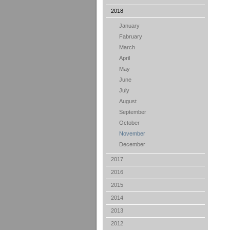
2018
January
Fabruary
March
April
May
June
July
August
September
October
November
December
2017
2016
2015
2014
2013
2012