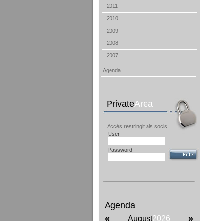
2011
2010
2009
2008
2007
Agenda
Private
Area
Accés restringit als socis
User
Password
Agenda
«
»
August
2026