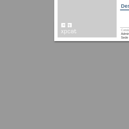
Des
Catal
Admin
Sede 