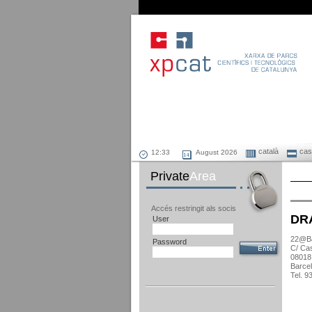
català
cast
August 2026
Private
Area
Accés restringit als socis
DR
User
22@Ba
Password
C/ Cas
08018
Barce
Tel. 