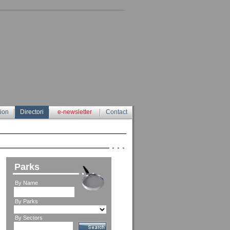
tion
Directori
e-newsletter
Contact
Parks
By Name
By Parks
By Sectors