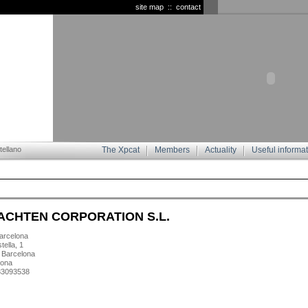
site map
::
contact
ellano
The Xpcat
Members
Actuality
Useful informa
ACHTEN CORPORATION S.L.
rcelona
tella, 1
 Barcelona
lona
933093538