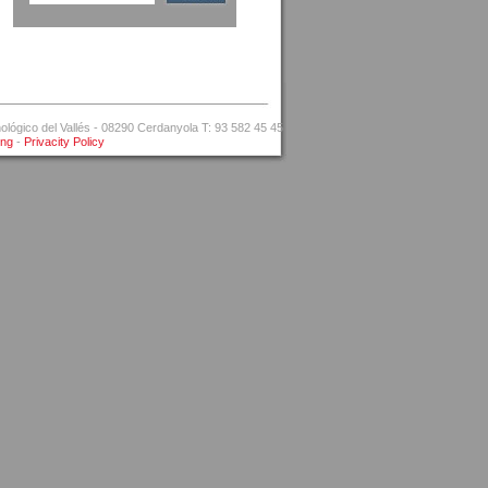
ógico del Vallés - 08290 Cerdanyola T: 93 582 45 45
ing
-
Privacity Policy