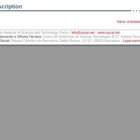
cription
Volver al listado
an Network of Science and Technology Parks -
info@xpcat.net
-
www.xpcat.net
istración y Oficina Técnica:
Centro de Empresas de Nuevas Tecnologias B-27, Parque Tecnol
Social:
Parque Científico de Barcelona, Baldiri Reixac, 10-12 - 08028 Barcelona -
Legal warn