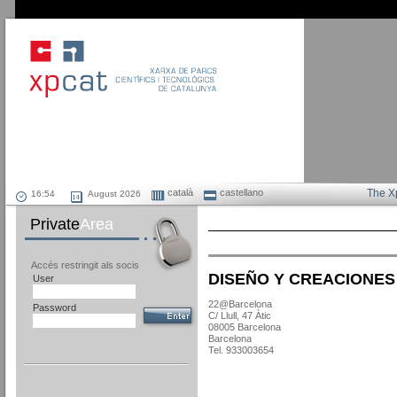
català
castellano
The X
August 2026
Private
Area
Accés restringit als socis
DISEÑO Y CREACIONES 
User
22@Barcelona
Password
C/ Llull, 47 Àtic
08005 Barcelona
Barcelona
Tel. 933003654