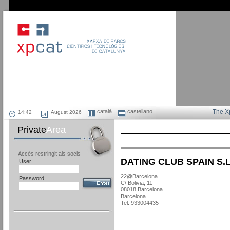
català
castellano
The X
August 2026
Private
Area
Accés restringit als socis
DATING CLUB SPAIN S.L
User
22@Barcelona
Password
C/ Bolivia, 11
08018 Barcelona
Barcelona
Tel. 933004435