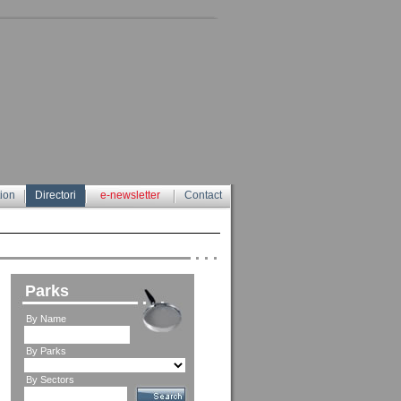
tion
Directori
e-newsletter
Contact
Parks
By Name
By Parks
By Sectors