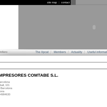
site map
::
contact
ellano
The Xpcat
Members
Actuality
Useful informa
MPRESORES COMTABE S.L.
rcelona
ball, 101
 Barcelona
lona
934984630