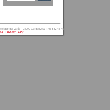
ógico del Vallés - 08290 Cerdanyola T: 93 582 45 45
ing
-
Privacity Policy