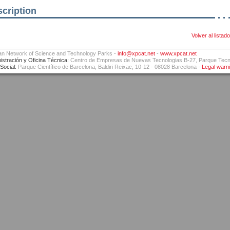
cription
Volver al listado
an Network of Science and Technology Parks -
info@xpcat.net
-
www.xpcat.net
istración y Oficina Técnica:
Centro de Empresas de Nuevas Tecnologias B-27, Parque Tecnol
Social:
Parque Científico de Barcelona, Baldiri Reixac, 10-12 - 08028 Barcelona -
Legal warn