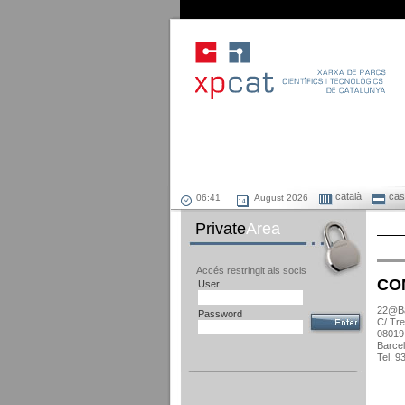
català
cast
August 2026
Private
Area
Accés restringit als socis
CO
User
22@Ba
Password
C/ Tre
08019
Barce
Tel. 