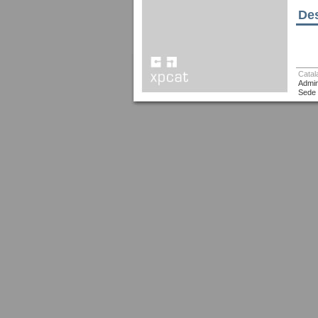
Des
Catal
Admin
Sede 