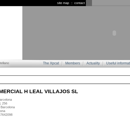
site map
::
contact
ellano
The Xpcat
Members
Actuality
Useful informa
MERCIAL H LEAL VILLAJOS SL
rcelona
l, 256
 Barcelona
lona
937642098