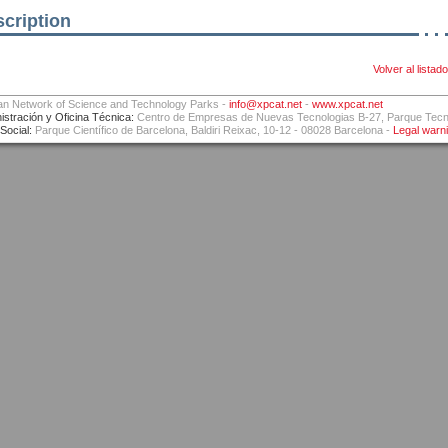
cription
Volver al listado
an Network of Science and Technology Parks -
info@xpcat.net
-
www.xpcat.net
istración y Oficina Técnica:
Centro de Empresas de Nuevas Tecnologias B-27, Parque Tecnol
Social:
Parque Científico de Barcelona, Baldiri Reixac, 10-12 - 08028 Barcelona -
Legal warn