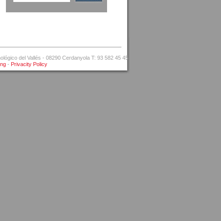
ógico del Vallés - 08290 Cerdanyola T: 93 582 45 45
ing
-
Privacity Policy