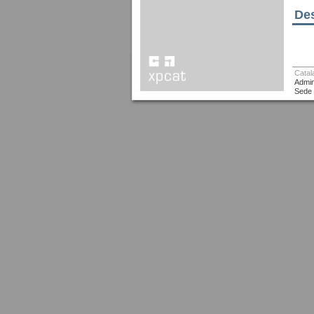
Des
Catal
Admin
Sede 