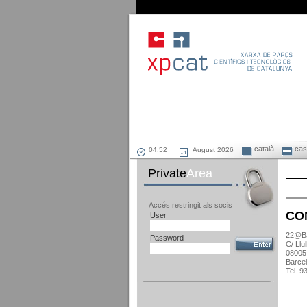
català
cast
August 2026
Private
Area
Accés restringit als socis
CO
User
22@Ba
Password
C/ Llul
08005
Barce
Tel. 