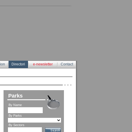
tion
Directori
e-newsletter
Contact
Parks
By Name
By Parks
By Sectors