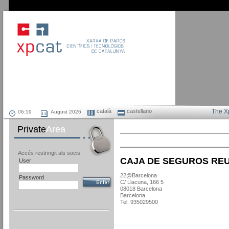
català
castellano
The X
August 2026
Private
Area
Accés restringit als socis
CAJA DE SEGUROS REU
User
22@Barcelona
Password
C/ Llacuna, 166 5
08018 Barcelona
Barcelona
Tel. 935029500