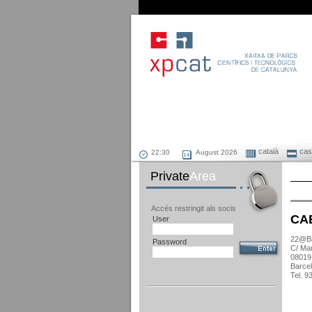
català
cast
August 2026
Private
Area
Accés restringit als socis
CA
User
22@Ba
Password
C/ Ma
08019
Barce
Tel. 