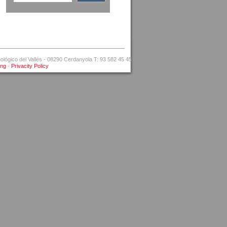
ógico del Vallés - 08290 Cerdanyola T: 93 582 45 45
ing
-
Privacity Policy