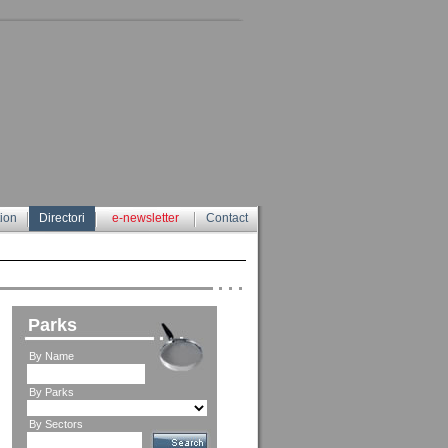
tion
Directori
e-newsletter
Contact
Parks
By Name
By Parks
By Sectors