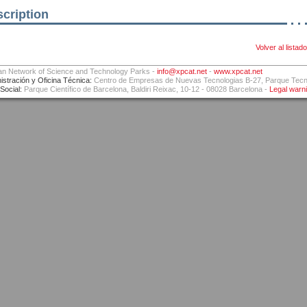
cription
Volver al listado
an Network of Science and Technology Parks -
info@xpcat.net
-
www.xpcat.net
istración y Oficina Técnica:
Centro de Empresas de Nuevas Tecnologias B-27, Parque Tecnol
Social:
Parque Científico de Barcelona, Baldiri Reixac, 10-12 - 08028 Barcelona -
Legal warn