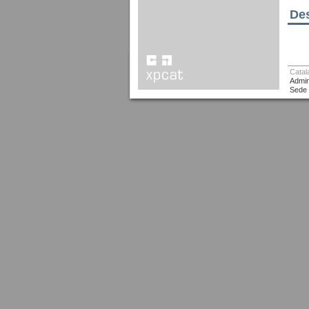
Des
Catal
Admin
Sede 