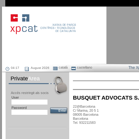
català
castellano
The X
August 2026
Private
Area
Accés restringit als socis
BUSQUET ADVOCATS S.
User
22@Barcelona
Password
C/ Marina, 20 5 1
08005 Barcelona
Barcelona
Tel. 932211583