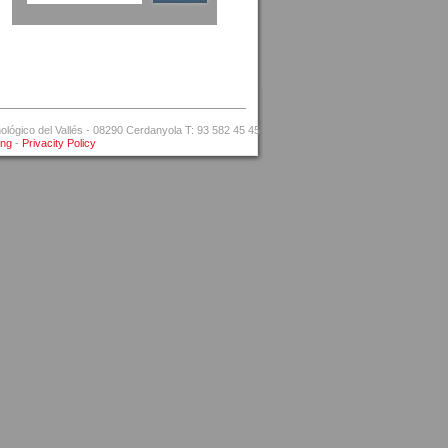
ógico del Vallés - 08290 Cerdanyola T: 93 582 45 45
ing
-
Privacity Policy