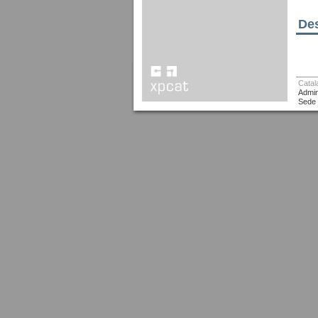
Des
Catal
Admin
Sede 