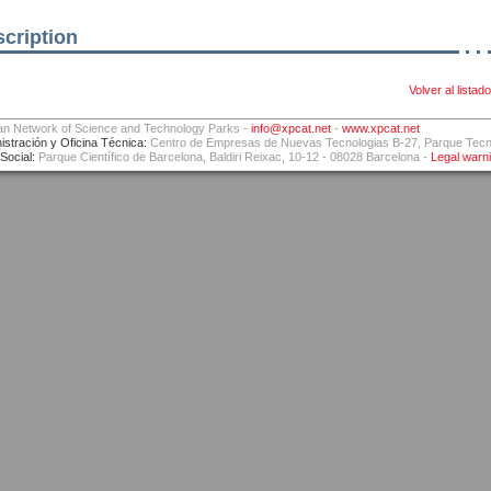
cription
Volver al listado
an Network of Science and Technology Parks -
info@xpcat.net
-
www.xpcat.net
istración y Oficina Técnica:
Centro de Empresas de Nuevas Tecnologias B-27, Parque Tecnol
Social:
Parque Científico de Barcelona, Baldiri Reixac, 10-12 - 08028 Barcelona -
Legal warn