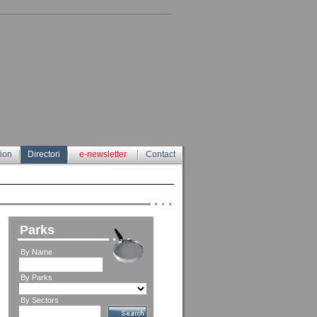
tion
Directori
e-newsletter
Contact
Parks
By Name
By Parks
By Sectors