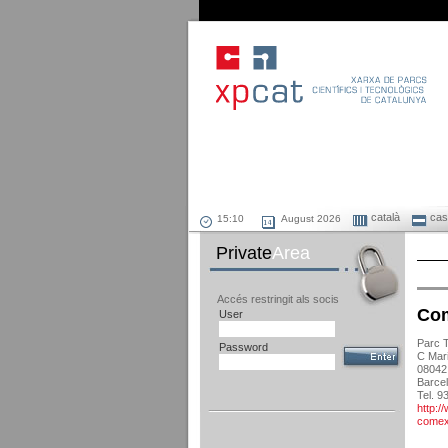
català
cast
August 2026
Private
Area
Accés restringit als socis
Com
User
Parc T
Password
C Mari
08042
Barce
Tel. 9
http:
comex