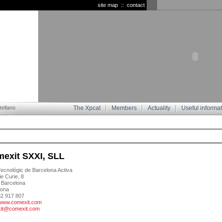
site map
::
contact
ellano
The Xpcat
Members
Actuality
Useful informa
exit SXXI, SLL
ecnològic de Barcelona Activa
e Curie, 8
 Barcelona
lona
32 917 807
//www.comexit.com
it@comexit.com