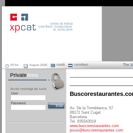
català
castellano
The X
August 2026
Private
Area
Accés restringit als socis
Buscorestaurantes.c
User
Password
Av. De la Torreblanca, 57
08172 Sant Cugat
Barcelona
Tel. 935543019
www.buscorestaurantes.com
jesus@buscorestaurantes.com