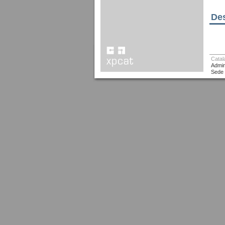
Des
Catal
Admin
Sede 