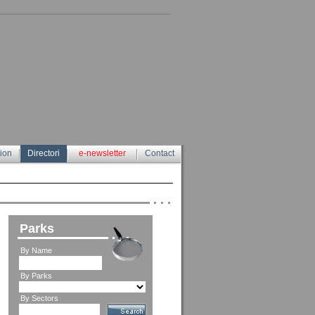
tion
Directori
e-newsletter
Contact
Parks
By Name
By Parks
By Sectors