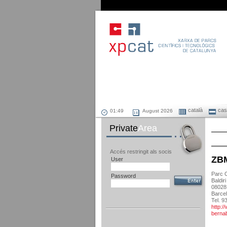
català
cast
August 2026
Private
Area
Accés restringit als socis
ZBM
User
Parc C
Password
Baldir
08028
Barce
Tel. 9
http:
berna