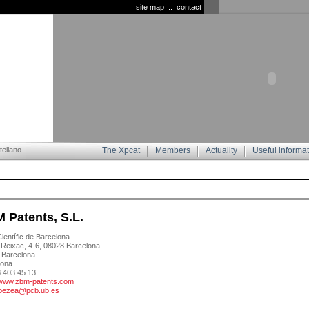
site map
::
contact
ellano
The Xpcat
Members
Actuality
Useful informa
 Patents, S.L.
ientífic de Barcelona
i Reixac, 4-6, 08028 Barcelona
 Barcelona
lona
3 403 45 13
//www.zbm-patents.com
bezea@pcb.ub.es