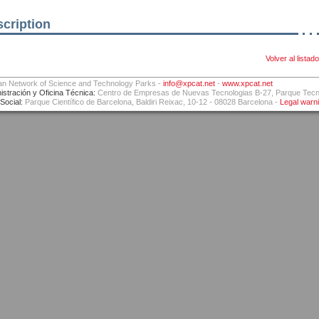
cription
Volver al listado
an Network of Science and Technology Parks -
info@xpcat.net
-
www.xpcat.net
istración y Oficina Técnica:
Centro de Empresas de Nuevas Tecnologias B-27, Parque Tecnol
Social:
Parque Científico de Barcelona, Baldiri Reixac, 10-12 - 08028 Barcelona -
Legal warn