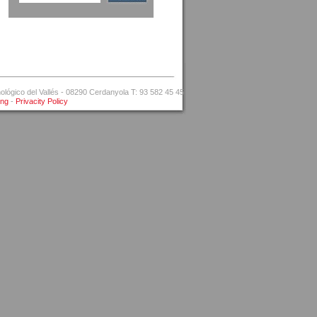
ógico del Vallés - 08290 Cerdanyola T: 93 582 45 45
ing
-
Privacity Policy