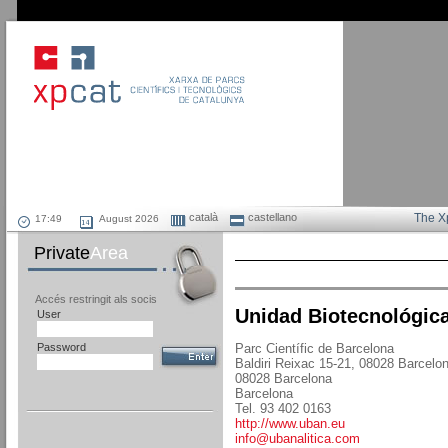
català
castellano
The X
August 2026
Private
Area
Accés restringit als socis
Unidad Biotecnológica
User
Password
Parc Científic de Barcelona
Baldiri Reixac 15-21, 08028 Barcelo
08028 Barcelona
Barcelona
Tel. 93 402 0163
http://www.uban.eu
info@ubanalitica.com