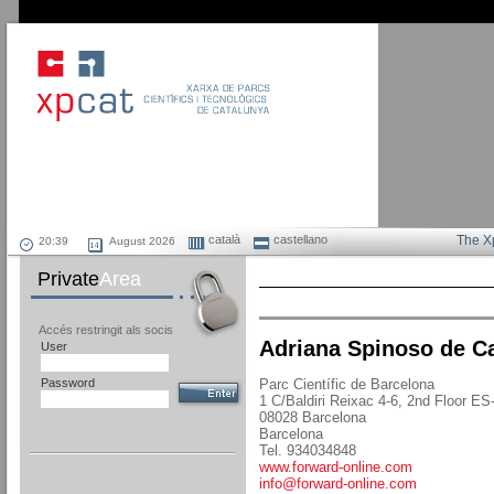
català
castellano
The X
August 2026
Private
Area
Accés restringit als socis
Adriana Spinoso de C
User
Password
Parc Científic de Barcelona
1 C/Baldiri Reixac 4-6, 2nd Floor E
08028 Barcelona
Barcelona
Tel. 934034848
www.forward-online.com
info@forward-online.com