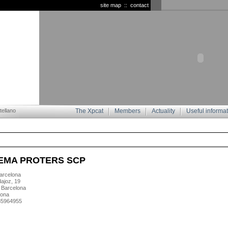
site map
::
contact
ellano
The Xpcat
Members
Actuality
Useful informa
EMA PROTERS SCP
rcelona
ajoz, 19
 Barcelona
lona
635964955