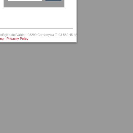
ógico del Vallés - 08290 Cerdanyola T: 93 582 45 45
ing
-
Privacity Policy