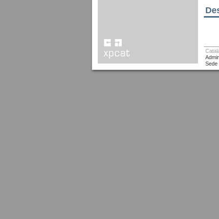
Des
Catal
Admin
Sede 