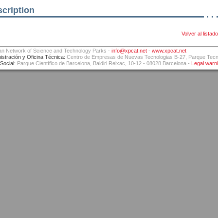
cription
Volver al listado
an Network of Science and Technology Parks -
info@xpcat.net
-
www.xpcat.net
istración y Oficina Técnica:
Centro de Empresas de Nuevas Tecnologias B-27, Parque Tecnol
Social:
Parque Científico de Barcelona, Baldiri Reixac, 10-12 - 08028 Barcelona -
Legal warn