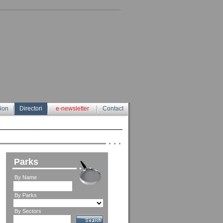
tion
Directori
e-newsletter
Contact
Parks
By Name
By Parks
By Sectors