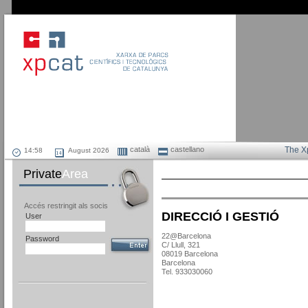
català
castellano
The X
August 2026
Private
Area
Accés restringit als socis
DIRECCIÓ I GESTIÓ
User
22@Barcelona
Password
C/ Llull, 321
08019 Barcelona
Barcelona
Tel. 933030060