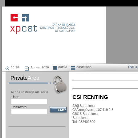
català
castellano
The X
August 2026
Private
Area
Accés restringit als socis
CSI RENTING
User
22@Barcelona
Password
C/ Almogàvers, 107 119 2 3
08018 Barcelona
Barcelona
Tel. 932402300