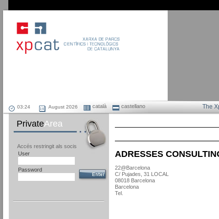
català
castellano
The X
August 2026
Private
Area
Accés restringit als socis
ADRESSES CONSULTING
User
22@Barcelona
Password
C/ Pujades, 31 LOCAL
08018 Barcelona
Barcelona
Tel.