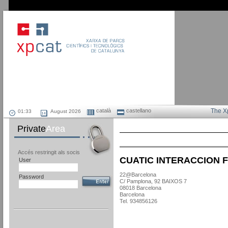
català
castellano
The X
August 2026
Private
Area
Accés restringit als socis
CUATIC INTERACCION FI
User
22@Barcelona
Password
C/ Pamplona, 92 BAIXOS 7
08018 Barcelona
Barcelona
Tel. 934856126