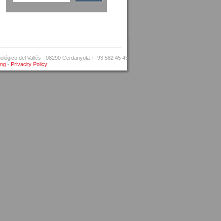
ógico del Vallés - 08290 Cerdanyola T: 93 582 45 45
ing
-
Privacity Policy