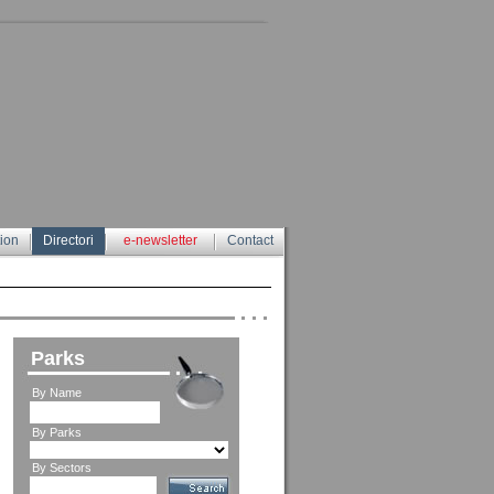
tion
Directori
e-newsletter
Contact
Parks
By Name
By Parks
By Sectors