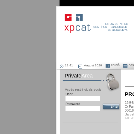
català
cast
August 2026
Private
Area
Accés restringit als socis
PR
User
22@Ba
Password
C/ Pa
08018
Barce
Tel. 