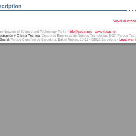
cription
Volver al listado
an Network of Science and Technology Parks -
info@xpcat.net
-
www.xpcat.net
istración y Oficina Técnica:
Centro de Empresas de Nuevas Tecnologias B-27, Parque Tecnol
Social:
Parque Científico de Barcelona, Baldiri Reixac, 10-12 - 08028 Barcelona -
Legal warn