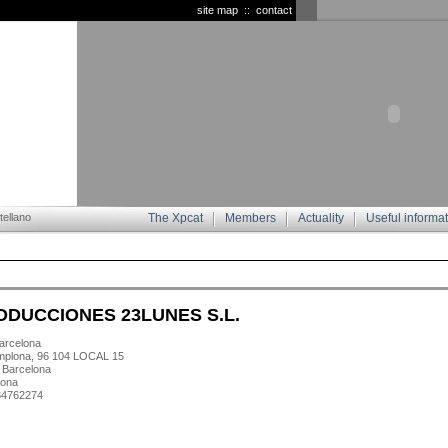
site map
::
contact
ellano
The Xpcat
Members
Actuality
Useful informa
ODUCCIONES 23LUNES S.L.
rcelona
mplona, 96 104 LOCAL 15
 Barcelona
lona
934762274