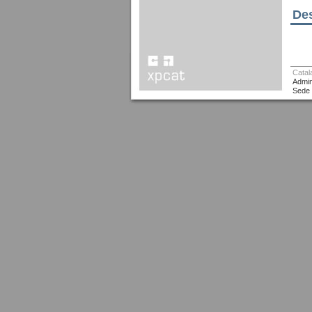
Des
Catal
Admin
Sede 