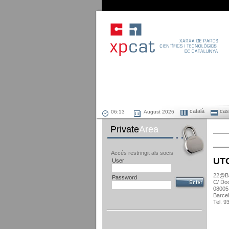
català
cast
August 2026
Private
Area
Accés restringit als socis
UTO
User
22@Ba
Password
C/ Doc
08005
Barce
Tel. 