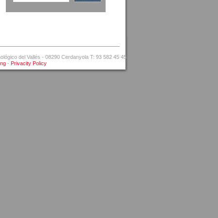
ógico del Vallés - 08290 Cerdanyola T: 93 582 45 45
ing
-
Privacity Policy