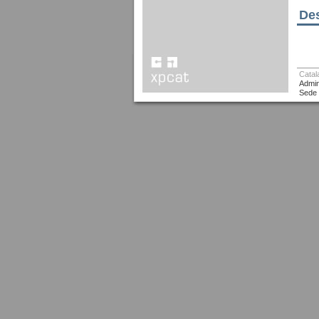
Des
Catal
Admin
Sede 