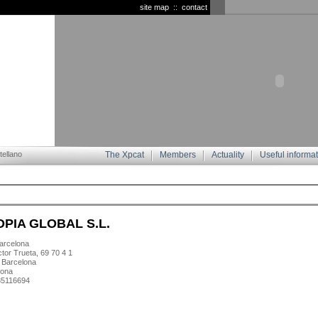
site map
::
contact
ellano
The Xpcat
Members
Actuality
Useful informa
PIA GLOBAL S.L.
rcelona
tor Trueta, 69 70 4 1
 Barcelona
lona
935116694