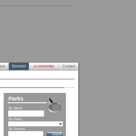
tion
Directori
e-newsletter
Contact
Parks
By Name
By Parks
By Sectors