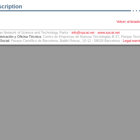
cription
Volver al listado
an Network of Science and Technology Parks -
info@xpcat.net
-
www.xpcat.net
istración y Oficina Técnica:
Centro de Empresas de Nuevas Tecnologias B-27, Parque Tecnol
Social:
Parque Científico de Barcelona, Baldiri Reixac, 10-12 - 08028 Barcelona -
Legal warn