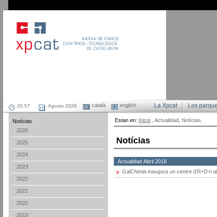
català
english
La Xpcat
Los parqu
Agosto 2026
Estan en:
Inicio
, Actualidad, Notícias.
Notícias
2026
Notícias
2025
2024
Actualidad Abril 2018
2023
GalChimia inaugura un centre d’R+D+i al
2022
2021
2020
2019