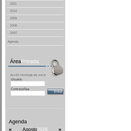
2011
2010
2009
2008
2007
Agenda
Área
Privada
Accés restringit als socis
Usuario
Contraseñaa
Agenda
«
»
Agosto
2026