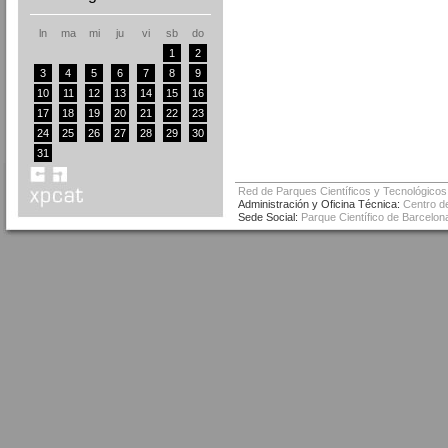
ln
ma
mi
ju
vi
sb
do
1
2
3
4
5
6
7
8
9
10
11
12
13
14
15
16
17
18
19
20
21
22
23
24
25
26
27
28
29
30
31
Red de Parques Científicos y Tecnológicos
Administración y Oficina Técnica:
Centro de
Sede Social:
Parque Científico de Barcelona