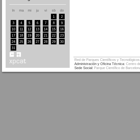
ln
ma
mi
ju
vi
sb
do
1
2
3
4
5
6
7
8
9
10
11
12
13
14
15
16
17
18
19
20
21
22
23
24
25
26
27
28
29
30
31
Red de Parques Científicos y Tecnológicos
Administración y Oficina Técnica:
Centro de
Sede Social:
Parque Científico de Barcelona