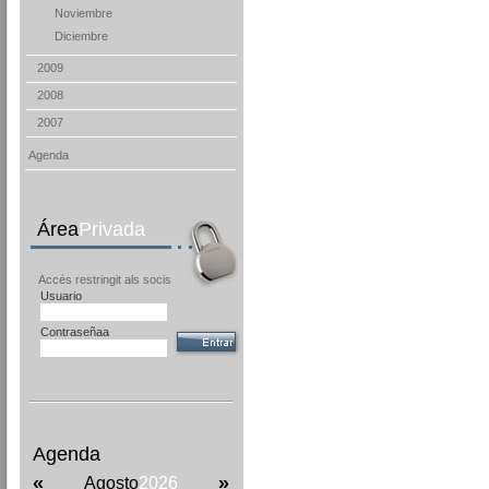
Noviembre
Diciembre
2009
2008
2007
Agenda
Área
Privada
Accés restringit als socis
Usuario
Contraseñaa
Agenda
«
»
Agosto
2026