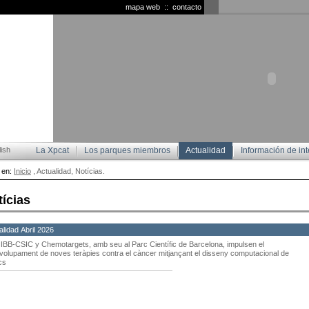
mapa web
::
contacto
ish
La Xpcat
Los parques miembros
Actualidad
Información de int
 en:
Inicio
, Actualidad, Notícias.
tícias
alidad Abril 2026
 IIBB-CSIC y Chemotargets, amb seu al Parc Científic de Barcelona, impulsen el
olupament de noves teràpies contra el càncer mitjançant el disseny computacional de
cs