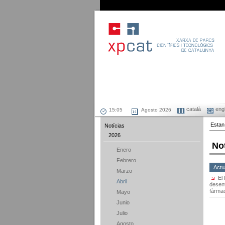
català
engl
Agosto 2026
Estan
Notícias
2026
No
Enero
Febrero
Actu
Marzo
El
Abril
desenv
fàrma
Mayo
Junio
Julio
Agosto