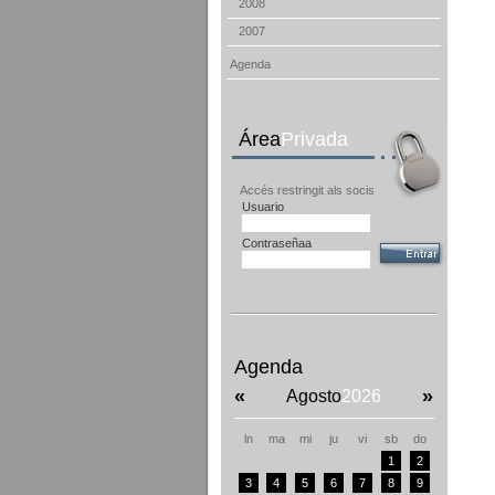
2008
2007
Agenda
Área
Privada
Accés restringit als socis
Usuario
Contraseñaa
Agenda
«
»
Agosto
2026
ln
ma
mi
ju
vi
sb
do
1
2
3
4
5
6
7
8
9