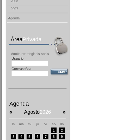
2008
2007
Agenda
Área
Privada
Accés restringit als socis
Usuario
Contraseñaa
Agenda
«
»
Agosto
2026
ln
ma
mi
ju
vi
sb
do
1
2
3
4
5
6
7
8
9