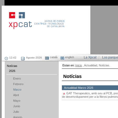
català
english
La Xpcat
Los parqu
Agosto 2026
Estan en:
Inicio
, Actualidad, Notícias.
Notícias
2026
Notícias
Enero
Febrero
Actualidad Marzo 2026
Marzo
GAT Therapeutics, amb seu al PCB, pres
Abril
de desenvolupament per a la fibrosi pulmon
Mayo
Junio
Julio
Agosto