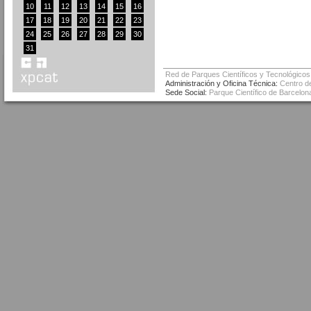
10
11
12
13
14
15
16
17
18
19
20
21
22
23
24
25
26
27
28
29
30
31
Red de Parques Científicos y Tecnológicos
Administración y Oficina Técnica:
Centro de
Sede Social:
Parque Científico de Barcelona