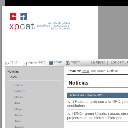
català
english
La Xpcat
Los parqu
Agosto 2026
Estan en:
Inicio
, Actualidad, Notícias.
Notícias
2026
Notícias
Enero
Febrero
Actualidad Febrero 2026
Marzo
YPlasma, amb seu a la UPC, pres
Abril
ventiladors
Mayo
H2GO, premi Creatic i accés dir
Junio
projectes de bicicletes d’hidrogen
Julio
Agosto