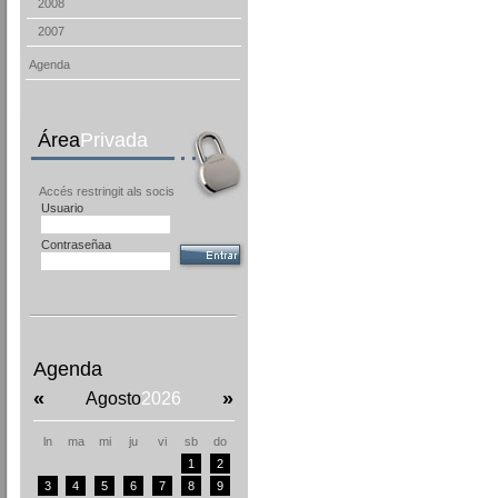
2008
2007
Agenda
Área
Privada
Accés restringit als socis
Usuario
Contraseñaa
Agenda
«
»
Agosto
2026
ln
ma
mi
ju
vi
sb
do
1
2
3
4
5
6
7
8
9