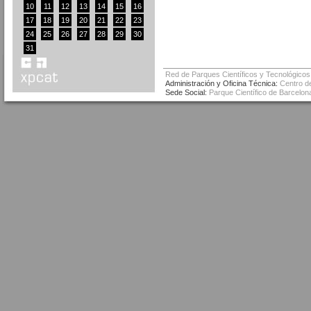
10
11
12
13
14
15
16
17
18
19
20
21
22
23
24
25
26
27
28
29
30
31
Red de Parques Científicos y Tecnológicos
Administración y Oficina Técnica:
Centro de
Sede Social:
Parque Científico de Barcelona