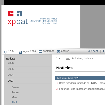
castellano
english
La Xpcat
E
Agost 2026
Esteu a:
Inici
, Actualitat, Notícies.
Notícies
2026
Notícies
2025
2024
Actualitat Abril 2023
2023
Roka furadada, ubicada al PRUAB, prese
Gener
Fecundis, una ‘medtech’ especialitzada en
Febrer
Març
Abril