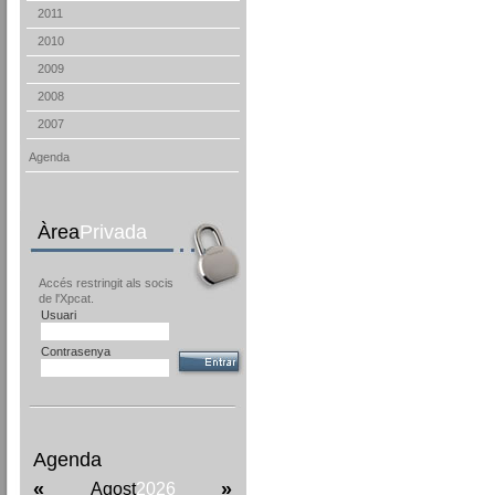
2011
2010
2009
2008
2007
Agenda
Àrea
Privada
Accés restringit als socis
de l'Xpcat.
Usuari
Contrasenya
Agenda
«
»
Agost
2026