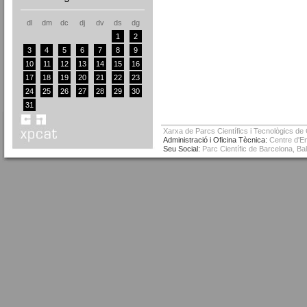
dl
dm
dc
dj
dv
ds
dg
1
2
3
4
5
6
7
8
9
10
11
12
13
14
15
16
17
18
19
20
21
22
23
24
25
26
27
28
29
30
31
Xarxa de Parcs Científics i Tecnològics de
Administració i Oficina Tècnica:
Centre d'Em
Seu Social:
Parc Científic de Barcelona, Ba