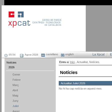
castellano
english
La Xpcat
E
Agost 2026
Esteu a:
Inici
, Actualitat, Notícies.
Notícies
2026
Notícies
Gener
Febrer
Actualitat Juliol 2026
Març
No hi ha cap notícia en aquest mes.
Abril
Maig
Juny
Juliol
Agost