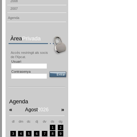
2008
2007
Agenda
Àrea
Privada
Accés restringit als socis
de l'Xpcat.
Usuari
Contrasenya
Agenda
«
»
Agost
2026
dl
dm
dc
dj
dv
ds
dg
1
2
3
4
5
6
7
8
9