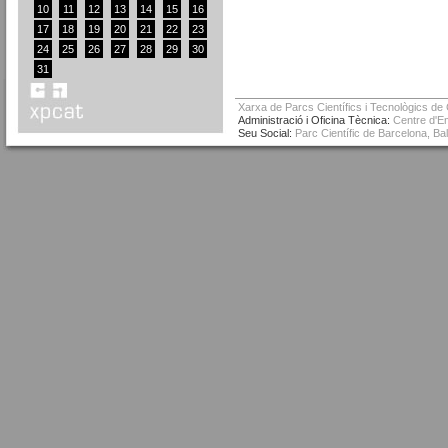
10
11
12
13
14
15
16
17
18
19
20
21
22
23
24
25
26
27
28
29
30
31
Xarxa de Parcs Científics i Tecnològics de
Administració i Oficina Tècnica:
Centre d'Em
Seu Social:
Parc Científic de Barcelona, Ba