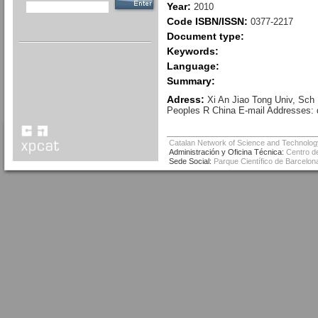
Year:
2010
Code ISBN/ISSN:
0377-2217
Document type:
Keywords:
Language:
Summary:
Adress:
Xi An Jiao Tong Univ, Sc
Peoples R China E-mail Addresses:
Catalan Network of Science and Technolog
Administración y Oficina Técnica:
Centro de
Sede Social:
Parque Científico de Barcelona