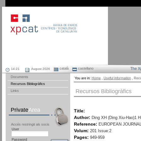
català
castellano
The X
August 2026
Documents
You are in:
Home
,
Useful information
, Recu
Recursos Bibliogràfics
Recursos Bibliogràfics
Links
Private
Area
Title:
Author:
Ding XH (Ding Xiu-Hao)1 
Reference:
EUROPEAN JOURNAL
Accés restringit als socis
User
Volum:
201 Issue:2
Pages:
949-959
Password