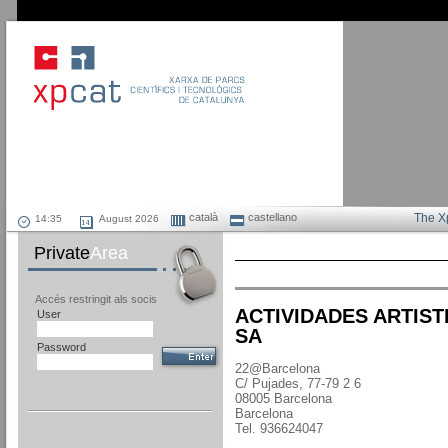
català
castellano
The X
August 2026
Private
Area
Accés restringit als socis
ACTIVIDADES ARTIST
User
SA
Password
22@Barcelona
C/ Pujades, 77-79 2 6
08005 Barcelona
Barcelona
Tel. 936624047