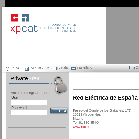
català
castellano
The X
August 2026
Private
Area
Accés restringit als socis
Red Eléctrica de España
User
Password
Paseo del Conde de los Gaitanes, 177
28019 Alcobendas
Madrid
Tel. 91 650 85 00
www.ree.es