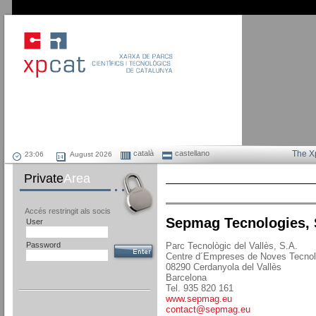
català
castellano
The X
August 2026
Private
Area
Accés restringit als socis
Sepmag Tecnologies, 
User
Password
Parc Tecnològic del Vallès, S.A.
Centre d´Empreses de Noves Tecnol
08290 Cerdanyola del Vallès
Barcelona
Tel. 935 820 161
www.sepmag.eu
contact@sepmag.eu