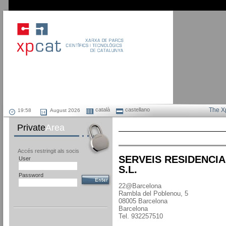
català
castellano
The X
August 2026
Private
Area
Accés restringit als socis
SERVEIS RESIDENCIA
User
S.L.
Password
22@Barcelona
Rambla del Poblenou, 5
08005 Barcelona
Barcelona
Tel. 932257510